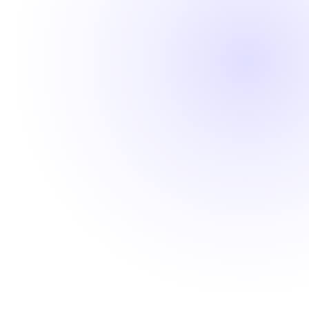
Mengubah tim teknologi perikanan menjadi mesin produk
yang skalabel
.
Tim teknologi yang masih junior namun penuh
semangat. Tidak ada produk yang berjalan. Taruhan dampak besar.
Kami terjun langsung mendampingi tim mereka untuk membangun
struktur, meningkatkan kepercayaan diri, dan meluncurkan MVP
yang fungsional dalam 3 bulan. Lewat praktik agile yang ketat dan
peluncuran sistem penuh, kami bantu mengubah organisasi